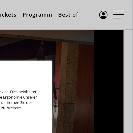
ickets
Programm
Best of
ies. Dies beinhaltet
die Ergonomie unserer
n, stimmen Sie der
zu. Weitere