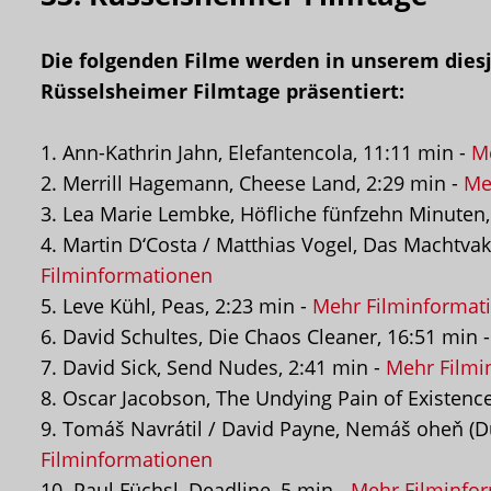
Die folgenden Filme werden in unserem dies
Rüsselsheimer Filmtage präsentiert:
1. Ann-Kathrin Jahn, Elefantencola, 11:11 min -
M
2. Merrill Hagemann, Cheese Land, 2:29 min -
Me
3. Lea Marie Lembke, Höfliche fünfzehn Minuten,
4. Martin D‘Costa / Matthias Vogel, Das Machtva
Filminformationen
5. Leve Kühl, Peas, 2:23 min -
Mehr Filminformat
6. David Schultes, Die Chaos Cleaner, 16:51 min 
7. David Sick, Send Nudes, 2:41 min -
Mehr Filmi
8. Oscar Jacobson, The Undying Pain of Existence
9. Tomáš Navrátil / David Payne, Nemáš oheň (Du
Filminformationen
10. Paul Füchsl, Deadline, 5 min -
Mehr Filminfo