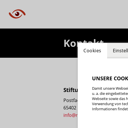
Kontakt
Cookies
Einste
UNSERE COOK
Damit unsere Webseit
Stiftung Cinema Concet
u. a. die eingebette
Webseite sowie das N
Postfach 1211
Verwendung von tech
65402 Rüsselsheim
Informationen findet 
info@ruesselsheimer-filmtage