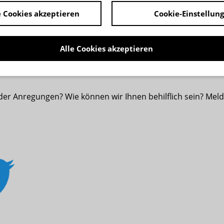
ncetta Rüsselsheim e.V.
 Cookies akzeptieren
Cookie-Einstellun
Alle Cookies akzeptieren
ta.de
r Anregungen? Wie können wir Ihnen behilflich sein? Melde