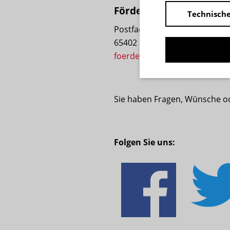
Förderverein Cinema Co
Technische
Postfach 1211
65402 Rüsselsheim
foerderverein@cinema-concet
Sie haben Fragen, Wünsche ode
Folgen Sie uns: