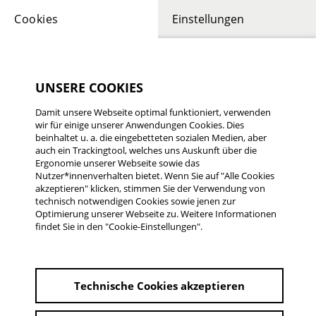
Cookies
Einstellungen
UNSERE COOKIES
Damit unsere Webseite optimal funktioniert, verwenden
wir für einige unserer Anwendungen Cookies. Dies
DANIEL ACHT, ALI ECKERT
beinhaltet u. a. die eingebetteten sozialen Medien, aber
Dark Ages
auch ein Trackingtool, welches uns Auskunft über die
Ergonomie unserer Webseite sowie das
Nutzer*innenverhalten bietet. Wenn Sie auf "Alle Cookies
Deutschland 2002 | 12 min.
akzeptieren" klicken, stimmen Sie der Verwendung von
3. Platz 10. Rüsselsheimer Filmtage 2003
technisch notwendigen Cookies sowie jenen zur
Optimierung unserer Webseite zu. Weitere Informationen
findet Sie in den "Cookie-Einstellungen".
3. Platz 10. Rüsselsheimer Filmtage 2003
Deutschland 2002 | 12 min.
Technische Cookies akzeptieren
von Daniel Acht, Ali Eckert