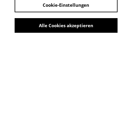
Cookie-Einstellungen
Derzeit kein Angebot verfügbar
Dark Ages
Alle Cookies akzeptieren
Ritter, Schwert, Legende.
England 1256, die Zeit der Unterdrückung hat ein Ende.
Es ist die letzte Schlacht der Mutigen und damit der
Anfang unserer europäischen Gesellschaft. Doch das
eigentliche Grauen steht ihnen noch bevor.
CAST UND CREW
Regie
Daniel Acht, Ali Eckert
Drehbuch
Daniel Acht, Ali Eckert