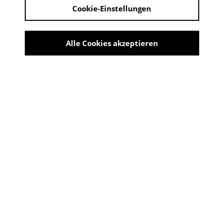
Cookie-Einstellungen
Derzeit kein Angebot verfügbar
Der Ausflug
Alle Cookies akzeptieren
Sommer auf dem Land. Renate hat beschlossen, ihr
Liebesleben nicht länger dem Zufall zu überlassen. Per
Kontaktanzeige organisiert sie eine Fahrradtour. Diese
wird zu einem Blind Date mit ungeahnten Folgen ...
CAST UND CREW
Regie
Dorothea Nölle
Produzent
Ute Dilger / Kunsthochschule für
Medien Köln (Presse/ÖA)