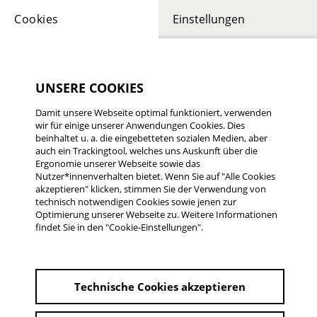
Cookies
Einstellungen
UNSERE COOKIES
Damit unsere Webseite optimal funktioniert, verwenden
wir für einige unserer Anwendungen Cookies. Dies
DOROTHEA NÖLLE
beinhaltet u. a. die eingebetteten sozialen Medien, aber
Der Ausflug
auch ein Trackingtool, welches uns Auskunft über die
Ergonomie unserer Webseite sowie das
Nutzer*innenverhalten bietet. Wenn Sie auf "Alle Cookies
Deutschland 2005 | 11 min.
akzeptieren" klicken, stimmen Sie der Verwendung von
3. Platz 12. Rüsselsheimer Filmtage 2005
technisch notwendigen Cookies sowie jenen zur
Optimierung unserer Webseite zu. Weitere Informationen
findet Sie in den "Cookie-Einstellungen".
3. Platz 12. Rüsselsheimer Filmtage 2005
Deutschland 2005 | 11 min.
Technische Cookies akzeptieren
von Dorothea Nölle