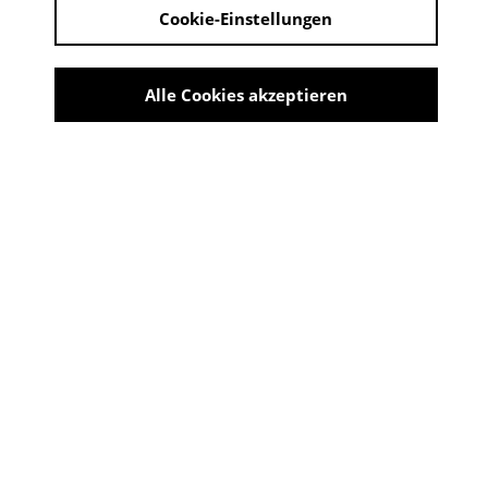
Cookie-Einstellungen
Derzeit kein Angebot verfügbar
Er und Sie
Alle Cookies akzeptieren
Thomas ist auf dem Weg in ein Leben, in dem es nur
ihn und seine Freundin gibt. Doch der Traum zerplatzt
wie eine Seifenblase, als diese sich von ihm trennt. So
trifft er an einer einsamen Raststätte auf Annemarie...
Marco Gadge entschließt sich erst nach einer
Ausbildung als Schlosser und einer Tätigkeit als
Baggerfahrer, den langen steinigen Weg eines
Filmemachers zu gehen. Mit den Jahren sind etliche
Kurzfilme und Dokumentationen entstanden.