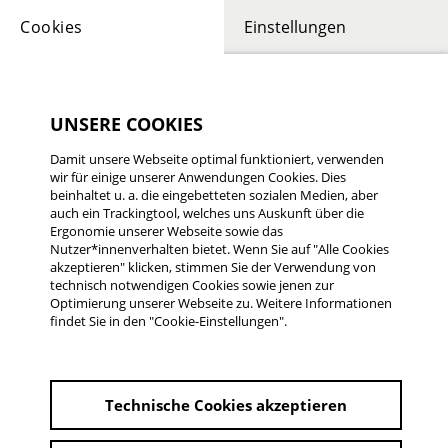
Cookies
Einstellungen
UNSERE COOKIES
Damit unsere Webseite optimal funktioniert, verwenden
wir für einige unserer Anwendungen Cookies. Dies
MARCO GADGE
beinhaltet u. a. die eingebetteten sozialen Medien, aber
Er und Sie
auch ein Trackingtool, welches uns Auskunft über die
Ergonomie unserer Webseite sowie das
Nutzer*innenverhalten bietet. Wenn Sie auf "Alle Cookies
Deutschland 2015 | 16 min.
akzeptieren" klicken, stimmen Sie der Verwendung von
3. Platz 23. Rüsselsheimer Filmtage 2016
technisch notwendigen Cookies sowie jenen zur
Optimierung unserer Webseite zu. Weitere Informationen
findet Sie in den "Cookie-Einstellungen".
3. Platz 23. Rüsselsheimer Filmtage 2016
Deutschland 2015 | 16 min.
Technische Cookies akzeptieren
von Marco Gadge