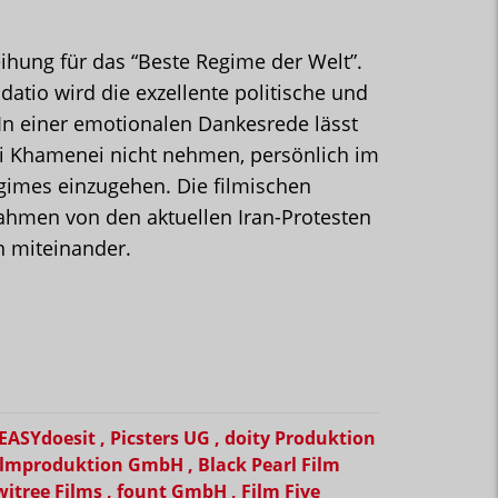
eihung für das “Beste Regime der Welt”.
udatio wird die exzellente politische und
 In einer emotionalen Dankesrede lässt
Ali Khamenei nicht nehmen, persönlich im
egimes einzugehen. Die filmischen
hmen von den aktuellen Iran-Protesten
n miteinander.
ASYdoesit , Picsters UG , doity Produktion
mproduktion GmbH , Black Pearl Film
witree Films , fount GmbH , Film Five