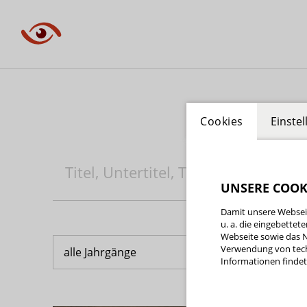
Cookies
Einste
UNSERE COOK
Damit unsere Webseit
u. a. die eingebette
Webseite sowie das N
Verwendung von tech
Informationen findet 